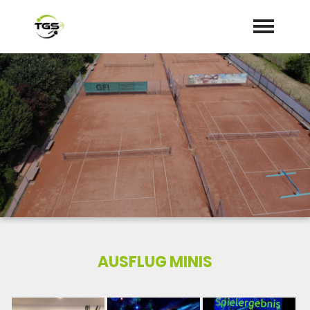
Startseite
Aktuelles
Termine
Dokumente/Mitgliedsantrag
AUSFLUG MINIS